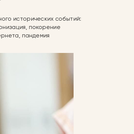
ного исторических событий:
онизация, покорение
ернета, пандемия