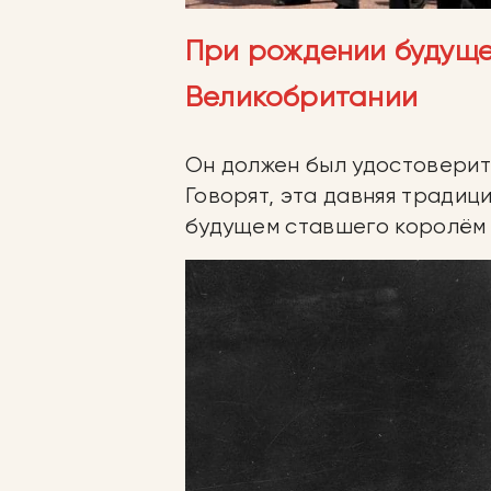
При рождении будуще
Великобритании
Он должен был удостоверит
Говорят, эта давняя традици
будущем ставшего королём 