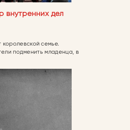
р внутренних дел
 королевской семье.
отели подменить младенца, в