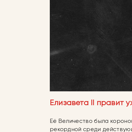
Елизавета II правит у
Её Величество была коронов
рекордной среди действующ