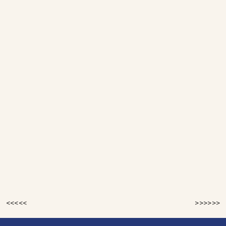
<<<<<
>>>>>>