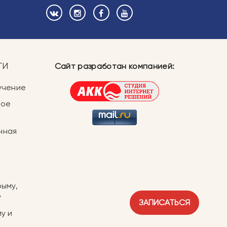
ГИ
Сайт разработан компанией:
учение
ное
нная
рыму,
у
ЗАПИСАТЬСЯ
у и