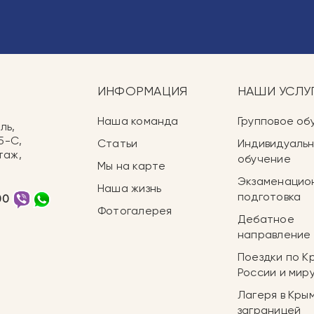
ИНФОРМАЦИЯ
НАШИ УСЛУ
Наша команда
Групповое об
ль,
5-С,
Статьи
Индивидуаль
таж,
обучение
Мы на карте
Экзаменацио
Наша жизнь
подготовка
00
Фотогалерея
Дебатное
направление
Поездки по К
России и мир
Лагеря в Крым
заграницей