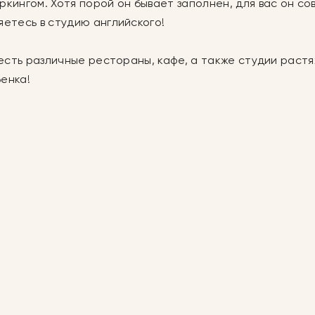
ркингом. Хотя порой он бывает заполнен, для вас он с
яетесь в студию английского!
, есть различные рестораны, кафе, а также студии рас
бенка!